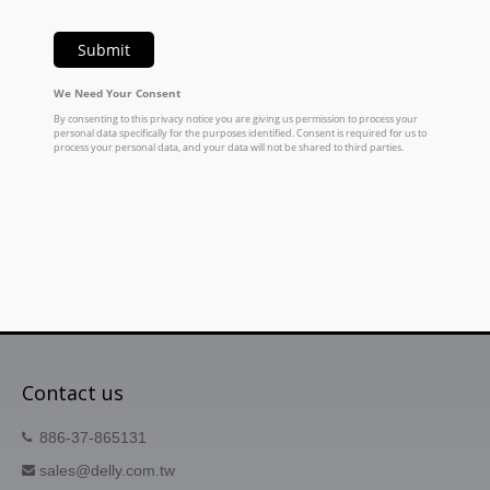
Contact us
886-37-865131
sales@delly.com.tw