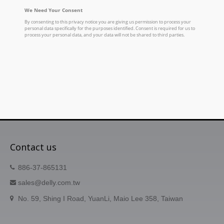
Contact us
886-37-865131
sales@delly.com.tw
No. 59, Shing I Road, YuanLi, Maio Lee 358, Taiwan