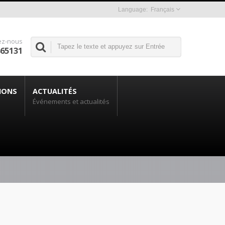
Français
ez-nous
865131
IONS
ACTUALITÉS
Événements et actualités