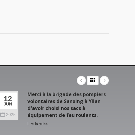
Merci à la brigade des pompiers
12
06
volontaires de Sanxing à Yilan
JUN
MAY
d'avoir choisi nos sacs à
équipement de feu roulants.
2025
202
Lire la suite