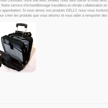
ous consultez notre site web, veuillez nous faire savoir si vous avez 
. Notre service d'échantillonnage travaillera en étroite collaboration 
e approbation. Si vous aimez nos produits DELLY, nous vous invitons
sotherme sur roues
Sac de voyage à deux
ur créer les produits que vous désirez et vous aider à remporter de
couches sur roues