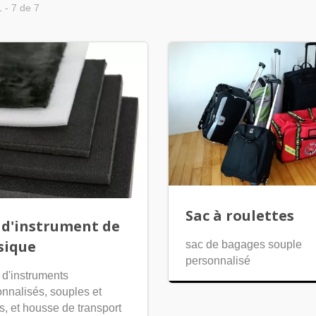
1 - 7 de 7
Sac à roulettes
 d'instrument de
sique
sac de bagages souple
personnalisé
 d'instruments
nnalisés, souples et
s, et housse de transport