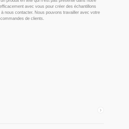
un produit en tête qui n'est pas présenté dans notre
et efficacement avec vous pour créer des échantillons
 à nous contacter. Nous pouvons travailler avec votre
Sac à dos professionnel pour
s commandes de clients.
ordinateur portable