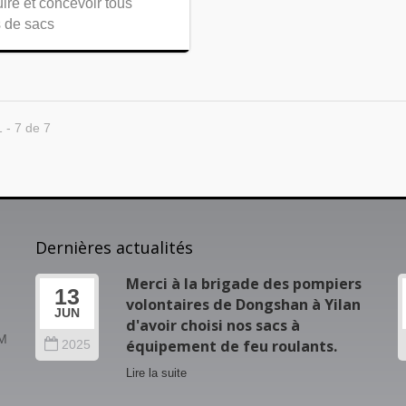
ire et concevoir tous
s de sacs
1 - 7 de 7
Dernières actualités
a
Merci à la brigade des pompiers
13
volontaires de Dongshan à Yilan
JUN
"
d'avoir choisi nos sacs à
M
équipement de feu roulants.
2025
Lire la suite