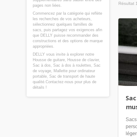
Résultat 
pages non liées.
Commencez par la catégorie qui reflète
les recherches de vos acheteurs,
sélectionnez quelques familles de
sacs, puis partagez vos exigences afin
que DELLY puisse recommander des
constructions et des options de marque
appropriées.
DELLY vous invite à explorer notre
Housse de guitare
,
Housse de clavier
,
Sac à dos
,
Sac à dos à roulettes
,
Sac
de voyage
,
Mallette pour ordinateur
portable
,
Sac de transport
de haute
qualité.
Contactez-nous
pour plus de
détails !
Sac
mu
Sacs
perso
léger