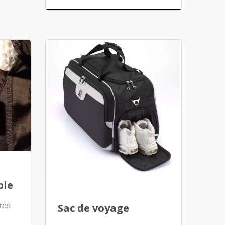
ble
res
Sac de voyage