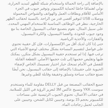
بالإضافة إلى راحة الحمالة واستخدام شبكة للظهر لتبديد الحرارة،
نولي اهتمامًا خاصًا لحماية الكمبيوتر وتوفير جيوب في الجزء
الأمامي للأقلام وبطاقات العمل والهواتف والشواحن المحمولة
ووصلات USB لتوفير أقصى قدر من الراحة. بالنسبة لحقائب الظهر
الخارجية، ننظر في الوظائف المناسبة للاستخدام المهني المحدد.
على سبيل المثال، نقوم بتصنيع حقائب البيسبول الخاصة بنا مع
وجود جيوب للخوذة، والعصا البيسبول، والكرة البيسبول،
والقفازات، والأحذية الرياضية.
حتى إذا كان لديك أقل من الإكسسوارات، فإن كل حقيبة تحتوي
على فواصل لتقسيم المساحة بشكل مختلف لوضع الأشياء التي
ترغب فيها. إذا لم تستخدم حقيبة البيسبول بشكل متكرر، يمكنك
طيها وتقليص حجمها إلى ثلث حجمها الأصلي. القطعة القابلة
للفصل في الأمام تمنحك خيار اختيار تصميمك الخاص لإضفاء
الحيوية على حقيبتك! بالإضافة إلى حقائب البيسبول، نحن أيضًا
نصنع حقائب سباحة وتسلق وخفيفة وقابلة للطي وغيرها.
جميع الحقائب المصنعة من قبل DELLY مقاومة للماء وتستخدم
سوست YKK ونسيج عاكس 3M لتعزيز الرؤية في الليل للسلامة.
في حقائب الأعمال، تحتوي الجيوب الرئيسية على مساحات
للكمبيوتر بحجم 15 بوصة، وجيبين لكابل الشحن، وجيبين على
الجانب لحمل زجاجات الماء.