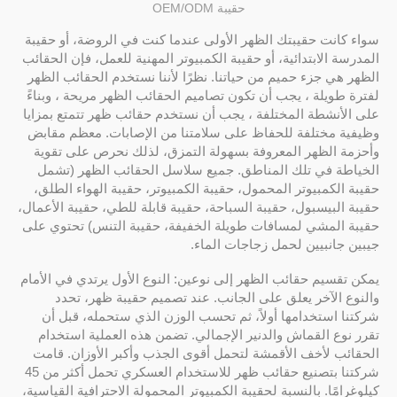
حقيبة OEM/ODM
سواء كانت حقيبتك الظهر الأولى عندما كنت في الروضة، أو حقيبة
المدرسة الابتدائية، أو حقيبة الكمبيوتر المهنية للعمل، فإن الحقائب
الظهر هي جزء حميم من حياتنا. نظرًا لأننا نستخدم الحقائب الظهر
لفترة طويلة ، يجب أن تكون تصاميم الحقائب الظهر مريحة ، وبناءً
على الأنشطة المختلفة ، يجب أن نستخدم حقائب ظهر تتمتع بمزايا
وظيفية مختلفة للحفاظ على سلامتنا من الإصابات. معظم مقابض
وأحزمة الظهر المعروفة بسهولة التمزق، لذلك نحرص على تقوية
الخياطة في تلك المناطق. جميع سلاسل الحقائب الظهر (تشمل
حقيبة الكمبيوتر المحمول، حقيبة الكمبيوتر، حقيبة الهواء الطلق،
حقيبة البيسبول، حقيبة السباحة، حقيبة قابلة للطي، حقيبة الأعمال،
حقيبة المشي لمسافات طويلة الخفيفة، حقيبة التنس) تحتوي على
جيبين جانبيين لحمل زجاجات الماء.
يمكن تقسيم حقائب الظهر إلى نوعين: النوع الأول يرتدي في الأمام
والنوع الآخر يعلق على الجانب. عند تصميم حقيبة ظهر، تحدد
شركتنا استخدامها أولاً، ثم تحسب الوزن الذي ستحمله، قبل أن
تقرر نوع القماش والدنير الإجمالي. تضمن هذه العملية استخدام
الحقائب لأخف الأقمشة لتحمل أقوى الجذب وأكبر الأوزان. قامت
شركتنا بتصنيع حقائب ظهر للاستخدام العسكري تحمل أكثر من 45
كيلوغرامًا. بالنسبة لحقيبة الكمبيوتر المحمولة الاحترافية القياسية،