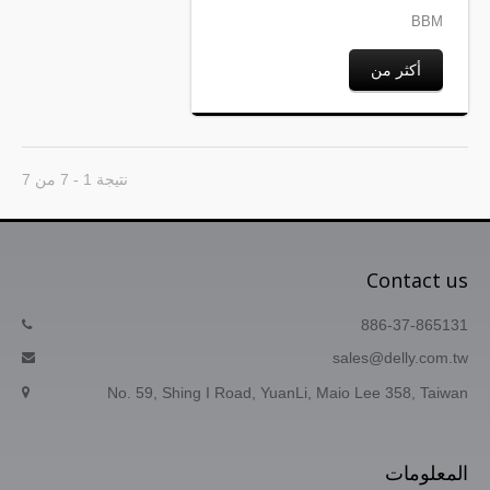
BBM
أكثر من
نتيجة 1 - 7 من 7
Contact us
886-37-865131
sales@delly.com.tw
No. 59, Shing I Road, YuanLi, Maio Lee 358, Taiwan
المعلومات