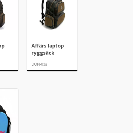
dator
op
Affärs laptop
ryggsäck
DON-03s