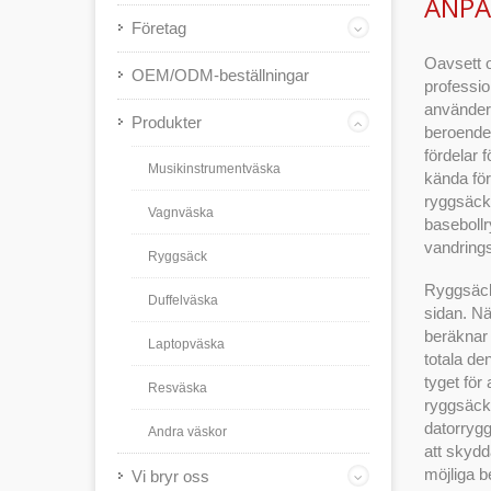
ANPA
Företag
Oavsett o
OEM/ODM-beställningar
professio
använder
Produkter
beroende 
fördelar 
Musikinstrumentväska
kända för
ryggsäck
Vagnväska
basebollr
vandrings
Ryggsäck
Ryggsäcka
Duffelväska
sidan. Nä
beräknar
Laptopväska
totala de
tyget för 
Resväska
ryggsäcka
datorrygg
Andra väskor
att skydd
möjliga b
Vi bryr oss