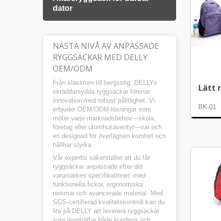
dator
NÄSTA NIVÅ AV ANPASSADE
RYGGSÄCKAR MED DELLY
OEM/ODM
Från klassrum till bergsstig, DELLYs
Lätt 
skräddarsydda ryggsäckar förenar
innovation med robust pålitlighet. Vi
BK-01
erbjuder OEM/ODM-lösningar som
möter varje marknadsbehov—skola,
företag eller utomhusäventyr—var och
en designad för överlägsen komfort och
hållbar styrka.
Vår expertis säkerställer att du får
ryggsäckar anpassade efter ditt
varumärkes specifikationer, med
funktionella fickor, ergonomiska
remmar och avancerade material. Med
SGS-certifierad kvalitetskontroll kan du
lita på DELLY att leverera ryggsäckar
som överträffar både kundens och