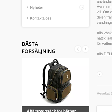
användand
Även om d
Nyheter
vill. Om 
delen fra
Kontakta oss
vandrings
Alla väsk
nattlig s
BÄSTA
för vatten
FÖRSÄLJNING
Alla DELL
Resultat 
ul
Affärsryggsäck för bärbar
Kylvä