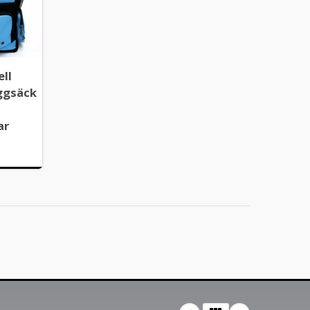
ell
ggsäck
ar