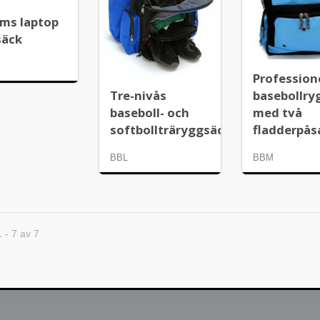
ums laptop
säck
Profession
Tre-nivås
basebollry
baseboll- och
med två
softbollträryggsäck
fladderpås
BBL
BBM
1 - 7 av 7