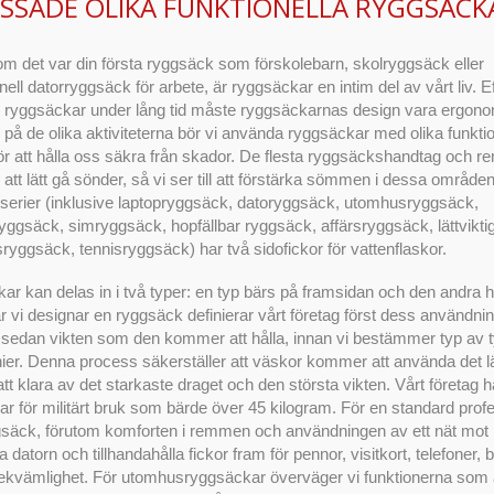
SSADE OLIKA FUNKTIONELLA RYGGSÄCK
m det var din första ryggsäck som förskolebarn, skolryggsäck eller
nell datorryggsäck för arbete, är ryggsäckar en intim del av vårt liv. 
 ryggsäckar under lång tid måste ryggsäckarnas design vara ergono
på de olika aktiviteterna bör vi använda ryggsäckar med olika funktio
för att hålla oss säkra från skador. De flesta ryggsäckshandtag och 
 att lätt gå sönder, så vi ser till att förstärka sömmen i dessa områden
serier (inklusive laptopryggsäck, datoryggsäck, utomhusryggsäck,
yggsäck, simryggsäck, hopfällbar ryggsäck, affärsryggsäck, lättvikti
ryggsäck, tennisryggsäck) har två sidofickor för vattenflaskor.
r kan delas in i två typer: en typ bärs på framsidan och den andra 
r vi designar en ryggsäck definierar vårt företag först dess användnin
 sedan vikten som den kommer att hålla, innan vi bestämmer typ av 
nier. Denna process säkerställer att väskor kommer att använda det l
att klara av det starkaste draget och den största vikten. Vårt företag ha
r för militärt bruk som bärde över 45 kilogram. För en standard profe
säck, förutom komforten i remmen och användningen av ett nät mot ryg
a datorn och tillhandahålla fickor fram för pennor, visitkort, telefoner
ekvämlighet. För utomhusryggsäckar överväger vi funktionerna som ä