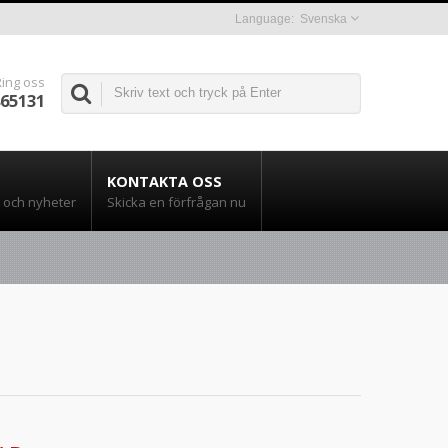
Svenska
Ring oss
865131
KONTAKTA OSS
och nyheter
Skicka en förfrågan nu