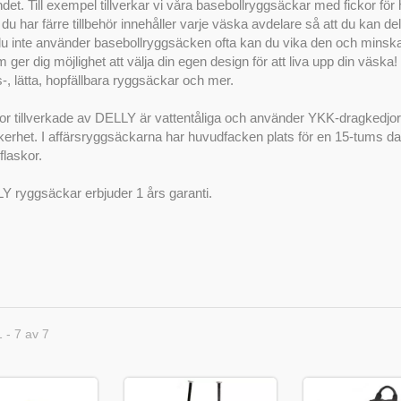
et. Till exempel tillverkar vi våra basebollryggsäckar med fickor för 
u har färre tillbehör innehåller varje väska avdelare så att du kan del
du inte använder basebollryggsäcken ofta kan du vika den och minska d
m ger dig möjlighet att välja din egen design för att liva upp din väsk
-, lätta, hopfällbara ryggsäckar och mer.
or tillverkade av DELLY är vattentåliga och använder YKK-dragkedjor 
äkerhet. I affärsryggsäckarna har huvudfacken plats för en 15-tums dat
flaskor.
Y ryggsäckar erbjuder 1 års garanti.
1 - 7 av 7
ska på hjul
Tvålagers resväska på hj