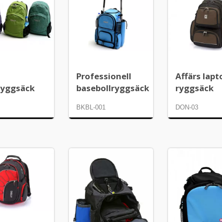
Professionell
Affärs lapt
ryggsäck
basebollryggsäck
ryggsäck
BKBL-001
DON-03