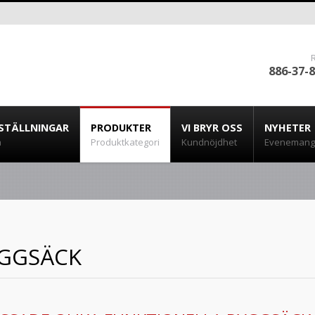
886-37-
STÄLLNINGAR
PRODUKTER
VI BRYR OSS
NYHETER
a
Produktkategori
Kundnöjdhet
Evenemang 
GGSÄCK