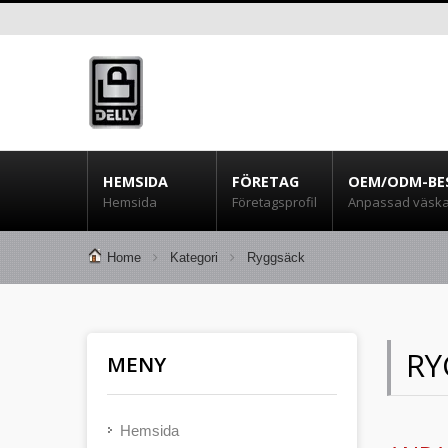
HEMSIDA
FÖRETAG
OEM/ODM-BE
Hemsida
Företagsprofil
Anpassad väsk
Home
Kategori
Ryggsäck
RY
MENY
Hemsida