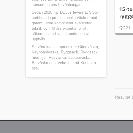
konsumentens förväntningar.
15-t
Sedan 2010 har DELLY levererat SGS-
rygg
certifierade professionella väskor med
garanti, som kombinerar avancerad
QC-21
teknik och 40 års expertis för att
säkerställa att varje kunds behov
uppfylls.
Se våra kvalitetsprodukter
Gitarrväska
,
Keyboardväska
,
Ryggsäck
,
Ryggsäck
med hjul
,
Resväska
,
Laptopväska
,
Bärväska
och tveka inte att
Kontakta
oss
.
Resultat 