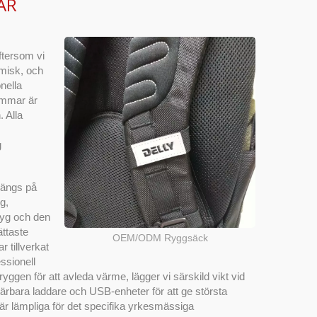
AR
Eftersom vi
misk, och
nella
remmar är
. Alla
g
hängs på
g,
tyg och den
ättaste
OEM/ODM Ryggsäck
r tillverkat
ssionell
gen för att avleda värme, lägger vi särskild vikt vid
, bärbara laddare och USB-enheter för att ge största
r lämpliga för det specifika yrkesmässiga