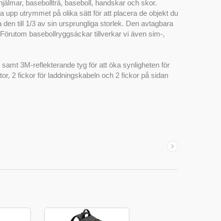
hjälmar, basebollträ, baseboll, handskar och skor.
a upp utrymmet på olika sätt för att placera de objekt du
en till 1/3 av sin ursprungliga storlek. Den avtagbara
a! Förutom basebollryggsäckar tillverkar vi även sim-,
samt 3M-reflekterande tyg för att öka synligheten för
or, 2 fickor för laddningskabeln och 2 fickor på sidan
ul
Affärsryggsäck för bärbar