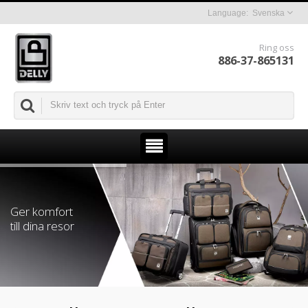
Svenska
Ring oss
886-37-865131
Ger komfort
till dina resor