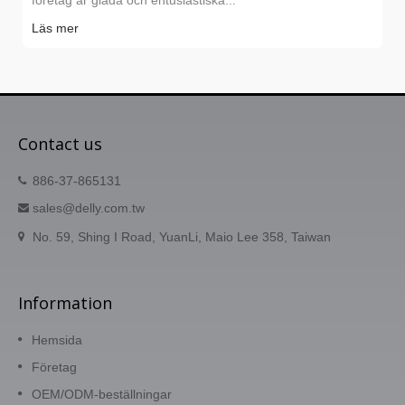
företag är glada och entusiastiska...
Läs mer
Contact us
886-37-865131
sales@delly.com.tw
No. 59, Shing I Road, YuanLi, Maio Lee 358, Taiwan
Information
Hemsida
Företag
OEM/ODM-beställningar