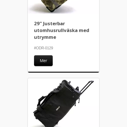
29" Justerbar
utomhusrullväska med
utrymme
#ODR-0129
Mer