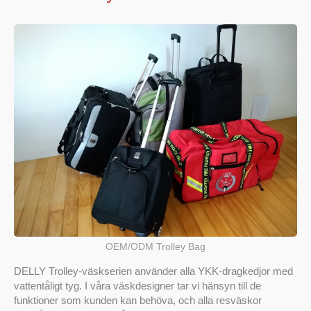
OEM/ODM Trolley Bag
DELLY Trolley-väskserien använder alla YKK-dragkedjor med
vattentåligt tyg. I våra väskdesigner tar vi hänsyn till de
funktioner som kunden kan behöva, och alla resväskor