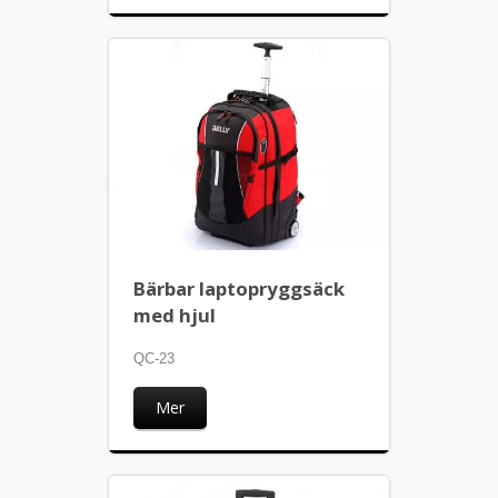
Bärbar laptopryggsäck
med hjul
QC-23
Mer