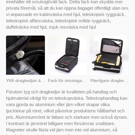
innehåller ett smutsigt/vått fack. Detta fack kan skydda mer
privata föremål, så att du kan öppna bagaget offentligt utan oro.
vi anpassade en kabinväska med hjul, teleskopisk ryggsäck,
teleskopisk affärsväska, teleskopisk militär ryggsäck,
duffelväska med hjul, mjuk resväska med hjul
YKK-dragkedjan är stark
Fack för smutsiga/blöta kläder
Ytterligare dragkedjefickor för att skydda din integritet
Förutom tyg och dragkedjor är kvaliteten på handtag och
hjulmaterial viktigt för en teleskopväska. Teleskophandtag kan
vara gjorda av aluminium eller järn vilket skapar olika
tjocklekar på röret, vilket påverkar produktens hållbarhet och
pris. Aluminiumröret är lättare och starkare men också dyrare.
I kontrast är järnröret billigare men försämras snabbare.
Magneter skulle fästa vid järn men inte vid aluminium, så