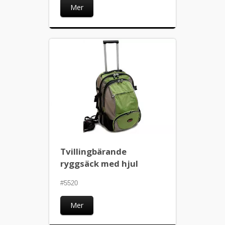
Mer
Tvillingbärande
ryggsäck med hjul
#5520
Mer