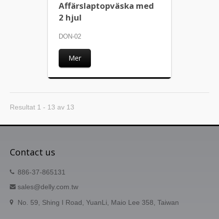
Affärslaptopväska med
2 hjul
DON-02
Mer
Resultat 1 - 13 av 13
Contact us
886-37-865131
sales@delly.com.tw
No. 59, Shing I Road, YuanLi, Maio Lee 358, Taiwan