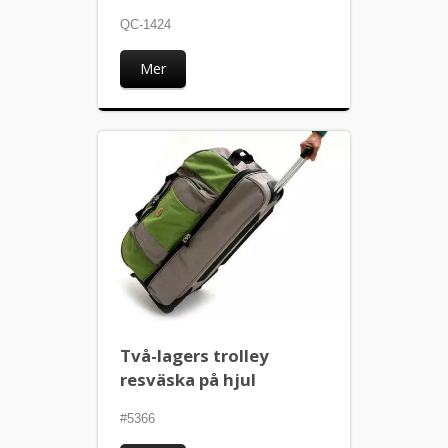
QC-1424
Mer
Två-lagers trolley
resväska på hjul
#5366