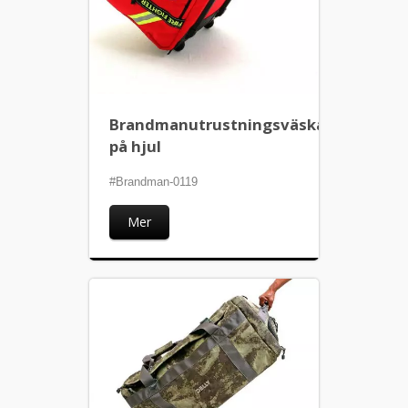
Brandmanutrustningsväska
på hjul
#Brandman-0119
Mer