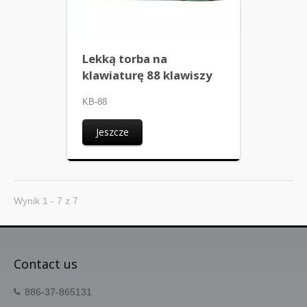
Lekką torba na
klawiaturę 88 klawiszy
KB-88
Jeszcze
Wynik 1 - 7 z 7
Contact us
886-37-865131