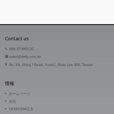
Contact us
886-37-865131
sales@delly.com.tw
No. 59, Shing I Road, YuanLi, Maio Lee 358, Taiwan
情報
ホームページ
会社
OEM/ODM注文