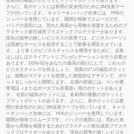
名刺用の複数のポケットとフラットポケットがあります。
さらに、前ポケットには夜間の安全性のために3M反射テー
プが付いています。 キャリーオンバッグ全体には、YKKの
ジッパーを使用しています。開閉が簡単でスムーズです。
バッグの底部には、荒れた表面から荷物を保護するためのプ
ラスチック射出成形プラスチックプロテクターがあります。
現在の競争の激しいビジネスの世界では、ビジネスパーソン
は迅速なサービスを提供することで顧客を満足させていま
す。 より多くのビジネスチャンスを獲得するために、企業
はしばしばクライアントにプレゼンテーションを行う必要が
あります。DON-02をあなたの最高の助けにして、これらの
ビジネスチャンスを得ましょう。 前面の2つの磁気ポケット
は、複数のマグネットを使用した創造的なデザインで、ポケ
ットをしっかりと開閉します。 左側の前面には、ペンや携
帯電話（またはポータブル充電器）用のポケットがありま
す。 右前の磁気ポケットには、名刺用の複数のポケットと
フラットポケットがあります。 さらに、前ポケットには夜
間の安全性のために3M反射テープが付いています。 キャリ
ーオンバッグ全体には、YKKのジッパーを使用しています。
開閉が簡単でスムーズです。 バッグの底部には、荒れた表
面から荷物を保護するためのプラスチック射出成形プラスチ
ックプロテクターがあります。 現在の競争の激しいビジネ