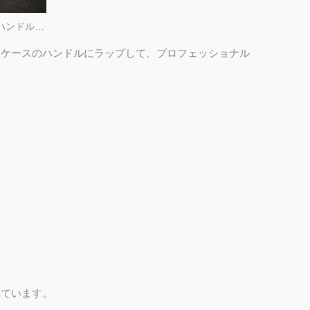
ショルダーストラップの引き手とハンドルに補強
ツケースのハンドルにラップして、プロフェッショナル
行バッ
ビジネスラップトップバックパ
れています。
ック