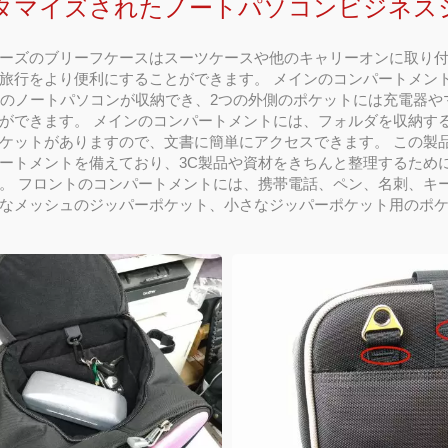
タマイズされたノートパソコンビジネス
ーズのブリーフケースはスーツケースや他のキャリーオンに取り
旅行をより便利にすることができます。 メインのコンパートメン
チのノートパソコンが収納でき、2つの外側のポケットには充電器や
ができます。 メインのコンパートメントには、フォルダを収納す
ケットがありますので、文書に簡単にアクセスできます。 この製
ートメントを備えており、3C製品や資材をきちんと整理するため
。 フロントのコンパートメントには、携帯電話、ペン、名刺、キ
なメッシュのジッパーポケット、小さなジッパーポケット用のポ