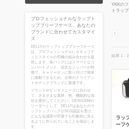
YKKの
トラップ
プロフェッショナルなラップト
ップブリーフケース、あなたの
ブランドに合わせてカスタマイ
ズ
DELLYのラップトップブリーフケース
は、プロフェッショナルにセキュリテ
結果 1 - 2
ィとスタイルの究極の組み合わせを提
供します。各バッグにはスマートなコ
ンパートメント、頑丈なジッパーが特
徴で、キャリーオンに取り付けて簡単
に移動できるため、企業のクライアン
トやテックブランドに最適です。
ブランドやビジネスニーズに合わせ
て、さまざまな素材、色、機能的な強
化を選択してください。OEM/ODMの
リーダーとして、DELLYはあなたのラ
ップトップバッグがSGS認証を受け、
ラッ
どんな会議室や空港でも印象的に見え
るように作られていることを保証しま
ーフ
す。