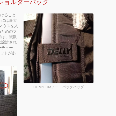
ショルダーバッグ
付けること
トには最大
マウスを入
るためのフ
品は、複数
に設計され
ーチェー
ケットがあ
OEM/ODMノートパックバッグ