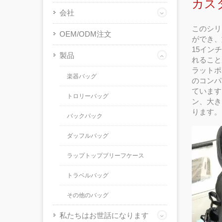
カス
会社
このシリ
OEM/ODM注文
ができ、
15イン
製品
れること
ラットポ
楽器バッグ
のコンパ
ています
トロリーバッグ
ン、大き
ります。
バックパック
ダッフルバッグ
ラップトップブリーフケース
トラベルバッグ
その他のバッグ
私たちはお世話になります