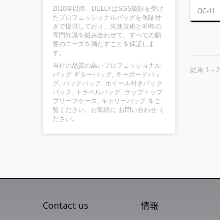
2010年以降、DELLYはSGS認証を受け
QC-11
たプロフェッショナルバッグを保証付
きで提供しており、先進技術と40年の
専門知識を組み合わせて、すべての顧
客のニーズを満たすことを保証しま
す。
当社の品質の高いプロフェッショナル
結果 1 - 2
バッグ
ギターバッグ
,
キーボードバッ
グ
,
バックパック
,
ホイール付きバック
パック
,
トラベルバッグ
,
ラップトップ
ブリーフケース
,
キャリーバッグ
をご
覧ください。お気軽に
お問い合わせ
く
ださい。
Contact us
情報