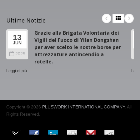
Ultime Notizie
Grazie alla Brigata Volontaria dei
13
Vigili del Fuoco di Yilan Dongshan
JUN
per aver scelto le nostre borse per
attrezzature antincendio a
2025
rotelle.
Leggi di più
Leggi
Copyright © 2026
PLUSWORK INTERNATIONAL COMPANY
. All
Rights Reserved.