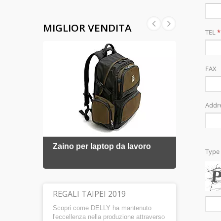
MIGLIOR VENDITA
rati
Zaino per laptop da lavoro
Borsa
REGALI TAIPEI 2019
Scopri come DELLY ha mantenuto
l'eccellenza nella produzione attraverso