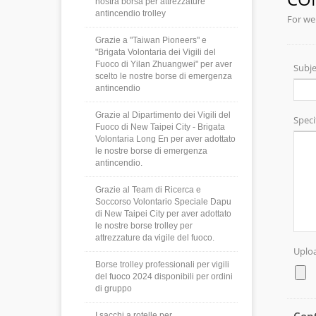
nostra borsa per attrezzature
antincendio trolley
Grazie a "Taiwan Pioneers" e
"Brigata Volontaria dei Vigili del
Fuoco di Yilan Zhuangwei" per aver
scelto le nostre borse di emergenza
antincendio
Grazie al Dipartimento dei Vigili del
Fuoco di New Taipei City - Brigata
Volontaria Long En per aver adottato
le nostre borse di emergenza
antincendio.
Grazie al Team di Ricerca e
Soccorso Volontario Speciale Dapu
di New Taipei City per aver adottato
le nostre borse trolley per
attrezzature da vigile del fuoco.
Borse trolley professionali per vigili
del fuoco 2024 disponibili per ordini
di gruppo
I sacchi a rotelle per