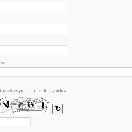
 frigo su ruote
Borsa da viaggio a due st
su ruote