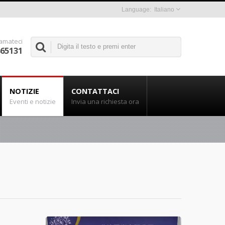
Italiano
amateci
865131
NOTIZIE
CONTATTACI
Eventi e notizie
Invia una richiesta ora