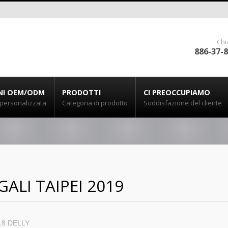
Chi
886-37-
NI OEM/ODM
PRODOTTI
CI PREOCCUPIAMO
personalizzata
Categoria di prodotto
Soddisfazione del cliente
GALI TAIPEI 2019
18
DELLY